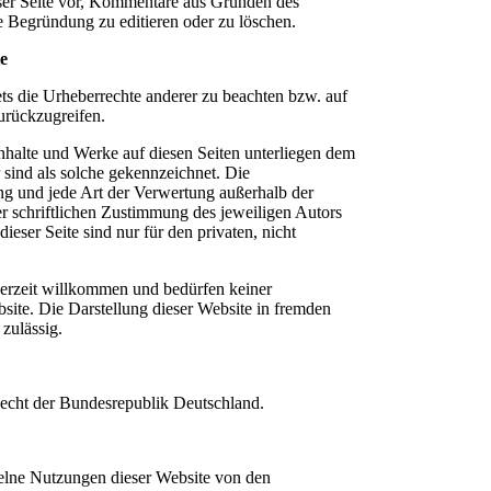
ieser Seite vor, Kommentare aus Gründen des
e Begründung zu editieren oder zu löschen.
e
ets die Urheberrechte anderer zu beachten bzw. auf
zurückzugreifen.
 Inhalte und Werke auf diesen Seiten unterliegen dem
 sind als solche gekennzeichnet. Die
ung und jede Art der Verwertung außerhalb der
r schriftlichen Zustimmung des jeweiligen Autors
eser Seite sind nur für den privaten, nicht
derzeit willkommen und bedürfen keiner
ite. Die Darstellung dieser Website in fremden
 zulässig.
Recht der Bundesrepublik Deutschland.
elne Nutzungen dieser Website von den