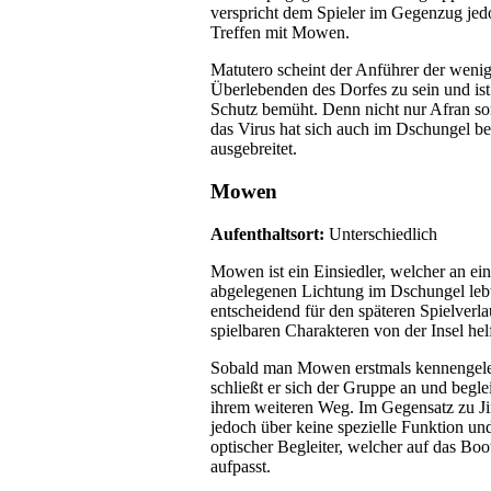
verspricht dem Spieler im Gegenzug jed
Treffen mit Mowen.
Matutero scheint der Anführer der weni
Überlebenden des Dorfes zu sein und is
Schutz bemüht. Denn nicht nur Afran sor
das Virus hat sich auch im Dschungel be
ausgebreitet.
Mowen
Aufenthaltsort:
Unterschiedlich
Mowen ist ein Einsiedler, welcher an ein
abgelegenen Lichtung im Dschungel lebt.
entscheidend für den späteren Spielverla
spielbaren Charakteren von der Insel hel
Sobald man Mowen erstmals kennengeler
schließt er sich der Gruppe an und beglei
ihrem weiteren Weg. Im Gegensatz zu Jin
jedoch über keine spezielle Funktion und 
optischer Begleiter, welcher auf das Bo
aufpasst.