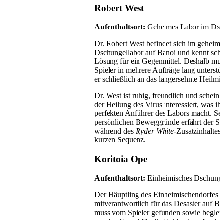
Robert West
Aufenthaltsort:
Geheimes Labor im Ds
Dr. Robert West befindet sich im gehei
Dschungellabor auf Banoi und kennt sch
Lösung für ein Gegenmittel. Deshalb mu
Spieler in mehrere Aufträge lang unterst
er schließlich an das langersehnte Heilmi
Dr. West ist ruhig, freundlich und schein
der Heilung des Virus interessiert, was 
perfekten Anführer des Labors macht. S
persönlichen Beweggründe erfährt der S
während des
Ryder White
-Zusatzinhaltes
kurzen Sequenz.
Koritoia Ope
Aufenthaltsort:
Einheimisches Dschung
Der Häuptling des Einheimischendorfes 
mitverantwortlich für das Desaster auf 
muss vom Spieler gefunden sowie beglei