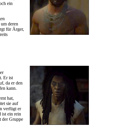
och ein
gen
t um deren
gt für Ärger,
reits
er
 Er ist
uf, da er den
fen kann.
nt hat,
tet sie auf
 verfügt er
ist ein rein
ot der Gruppe