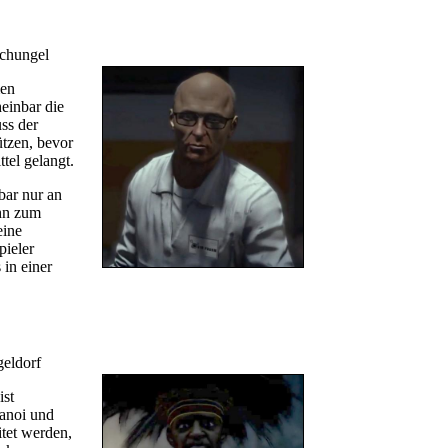
chungel
men
einbar die
ss der
ützen, bevor
ttel gelangt.
bar nur an
ihn zum
eine
pieler
 in einer
eldorf
ist
Banoi und
tet werden,