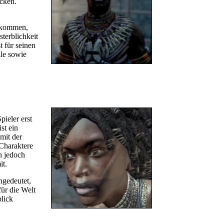
cken.
u kommen,
sterblichkeit
 für seinen
le sowie
pieler erst
st ein
mit der
 Charaktere
n jedoch
it.
ngedeutet,
für die Welt
blick