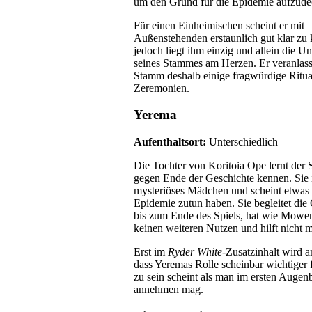
um den Grund für die Epidemie aufzude
Für einen Einheimischen scheint er mit
Außenstehenden erstaunlich gut klar z
jedoch liegt ihm einzig und allein die Un
seines Stammes am Herzen. Er veranlasst
Stamm deshalb einige fragwürdige Ritua
Zeremonien.
Yerema
Aufenthaltsort:
Unterschiedlich
Die Tochter von Koritoia Ope lernt der S
gegen Ende der Geschichte kennen. Sie i
mysteriöses Mädchen und scheint etwas 
Epidemie zutun haben. Sie begleitet die
bis zum Ende des Spiels, hat wie Mowe
keinen weiteren Nutzen und hilft nicht m
Erst im
Ryder White
-Zusatzinhalt wird a
dass Yeremas Rolle scheinbar wichtiger 
zu sein scheint als man im ersten Augen
annehmen mag.