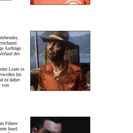
rlebender,
erschanzt
ge Aufträge
Verlauf des
seine Leute es
erweilen bis
l ist daher
r von
ls Führer
mte Insel.