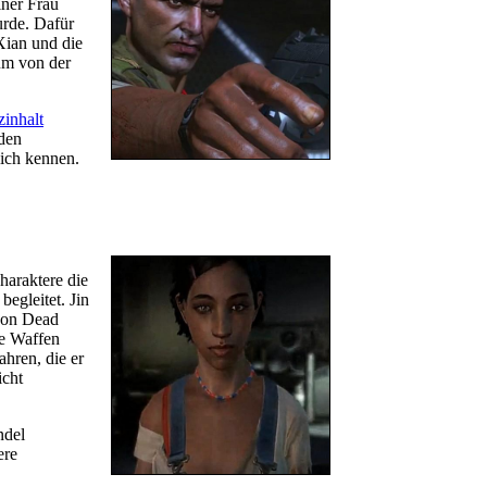
iner Frau
urde. Dafür
Xian und die
um von der
zinhalt
 den
ich kennen.
haraktere die
begleitet. Jin
 von Dead
ie Waffen
hren, die er
icht
ndel
ere