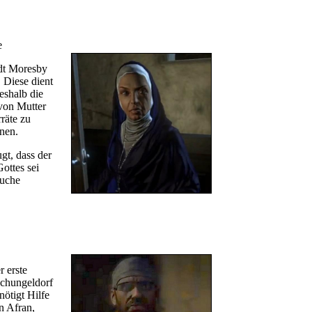
e
adt Moresby
. Diese dient
eshalb die
von Mutter
räte zu
nnen.
ugt, dass der
ottes sei
euche
 erste
schungeldorf
nötigt Hilfe
n Afran,