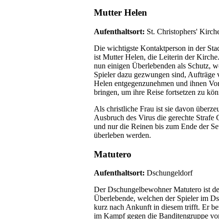
Mutter Helen
Aufenthaltsort:
St. Christophers' Kirch
Die wichtigste Kontaktperson in der St
ist Mutter Helen, die Leiterin der Kirche
nun einigen Überlebenden als Schutz, w
Spieler dazu gezwungen sind, Aufträge 
Helen entgegenzunehmen und ihnen Vor
bringen, um ihre Reise fortsetzen zu kö
Als christliche Frau ist sie davon überze
Ausbruch des Virus die gerechte Strafe G
und nur die Reinen bis zum Ende der S
überleben werden.
Matutero
Aufenthaltsort:
Dschungeldorf
Der Dschungelbewohner Matutero ist der
Überlebende, welchen der Spieler im D
kurz nach Ankunft in diesem trifft. Er be
im Kampf gegen die Banditengruppe vo