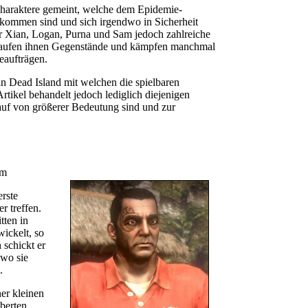
Charaktere gemeint, welche dem Epidemie-
tkommen sind und sich irgendwo in Sicherheit
für Xian, Logan, Purna und Sam jedoch zahlreiche
rkaufen ihnen Gegenstände und kämpfen manchmal
eaufträgen.
n Dead Island mit welchen die spielbaren
rtikel behandelt jedoch lediglich diejenigen
auf von größerer Bedeutung sind und zur
rm
rste
r treffen.
tten in
ickelt, so
schickt er
 wo sie
.
er kleinen
berten