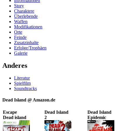
Informationen
Story
Charaktere
Überlebende
Waffen
Modifikationen
Orte
Feinde
Zusatzinhalte
Erfolge/Trophäen
Galerie
Anderes
Literatur
Spielfilm
Soundtracks
Dead Island @ Amazon.de
Escape
Dead Island
Dead Island
Dead island
2
Epidemic