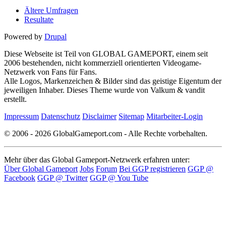
Ältere Umfragen
Resultate
Powered by
Drupal
Diese Webseite ist Teil von GLOBAL GAMEPORT, einem seit
2006 bestehenden, nicht kommerziell orientierten Videogame-
Netzwerk von Fans für Fans.
Alle Logos, Markenzeichen & Bilder sind das geistige Eigentum der
jeweiligen Inhaber. Dieses Theme wurde von Valkum & vandit
erstellt.
Impressum
Datenschutz
Disclaimer
Sitemap
Mitarbeiter-Login
© 2006 - 2026 GlobalGameport.com - Alle Rechte vorbehalten.
Mehr über das Global Gameport-Netzwerk erfahren unter:
Über Global Gameport
Jobs
Forum
Bei GGP registrieren
GGP @
Facebook
GGP @ Twitter
GGP @ You Tube