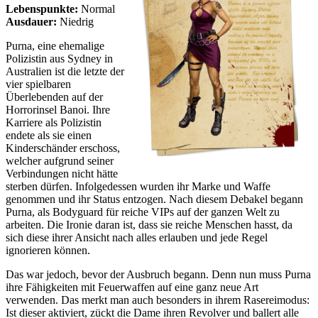
Lebenspunkte:
Normal
Ausdauer:
Niedrig
Purna, eine ehemalige
Polizistin aus Sydney in
Australien ist die letzte der
vier spielbaren
Überlebenden auf der
Horrorinsel Banoi. Ihre
Karriere als Polizistin
endete als sie einen
Kinderschänder erschoss,
welcher aufgrund seiner
Verbindungen nicht hätte
sterben dürfen. Infolgedessen wurden ihr Marke und Waffe
genommen und ihr Status entzogen. Nach diesem Debakel begann
Purna, als Bodyguard für reiche VIPs auf der ganzen Welt zu
arbeiten. Die Ironie daran ist, dass sie reiche Menschen hasst, da
sich diese ihrer Ansicht nach alles erlauben und jede Regel
ignorieren können.
Das war jedoch, bevor der Ausbruch begann. Denn nun muss Purna
ihre Fähigkeiten mit Feuerwaffen auf eine ganz neue Art
verwenden. Das merkt man auch besonders in ihrem Rasereimodus:
Ist dieser aktiviert, zückt die Dame ihren Revolver und ballert alle