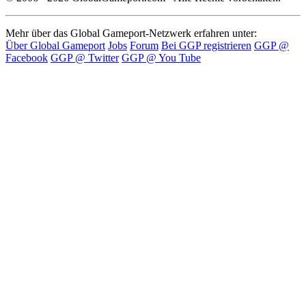
Mehr über das Global Gameport-Netzwerk erfahren unter:
Über Global Gameport
Jobs
Forum
Bei GGP registrieren
GGP @
Facebook
GGP @ Twitter
GGP @ You Tube