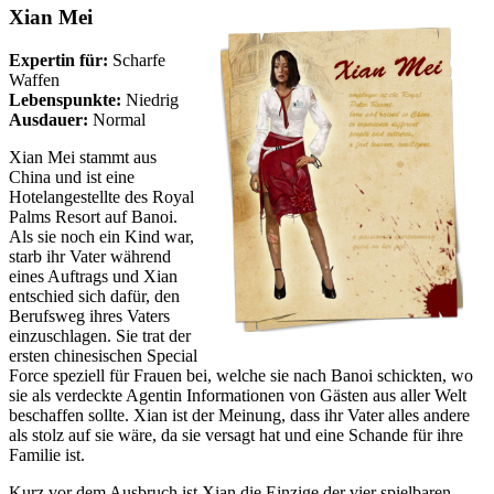
Xian Mei
Expertin für:
Scharfe
Waffen
Lebenspunkte:
Niedrig
Ausdauer:
Normal
Xian Mei stammt aus
China und ist eine
Hotelangestellte des Royal
Palms Resort auf Banoi.
Als sie noch ein Kind war,
starb ihr Vater während
eines Auftrags und Xian
entschied sich dafür, den
Berufsweg ihres Vaters
einzuschlagen. Sie trat der
ersten chinesischen Special
Force speziell für Frauen bei, welche sie nach Banoi schickten, wo
sie als verdeckte Agentin Informationen von Gästen aus aller Welt
beschaffen sollte. Xian ist der Meinung, dass ihr Vater alles andere
als stolz auf sie wäre, da sie versagt hat und eine Schande für ihre
Familie ist.
Kurz vor dem Ausbruch ist Xian die Einzige der vier spielbaren