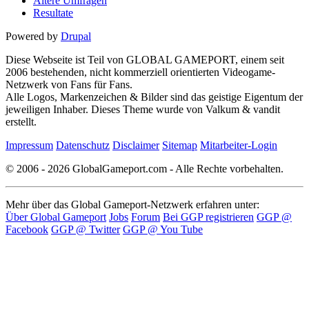
Ältere Umfragen
Resultate
Powered by
Drupal
Diese Webseite ist Teil von GLOBAL GAMEPORT, einem seit
2006 bestehenden, nicht kommerziell orientierten Videogame-
Netzwerk von Fans für Fans.
Alle Logos, Markenzeichen & Bilder sind das geistige Eigentum der
jeweiligen Inhaber. Dieses Theme wurde von Valkum & vandit
erstellt.
Impressum
Datenschutz
Disclaimer
Sitemap
Mitarbeiter-Login
© 2006 - 2026 GlobalGameport.com - Alle Rechte vorbehalten.
Mehr über das Global Gameport-Netzwerk erfahren unter:
Über Global Gameport
Jobs
Forum
Bei GGP registrieren
GGP @
Facebook
GGP @ Twitter
GGP @ You Tube