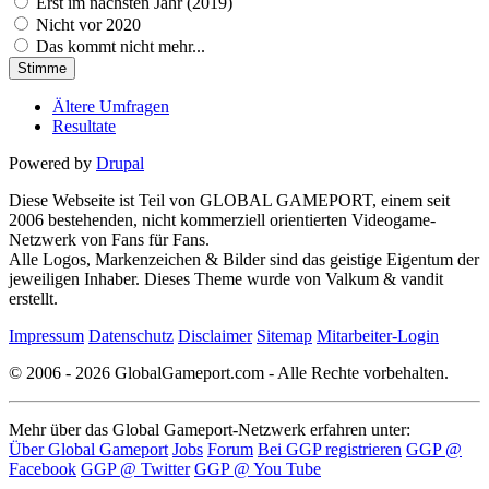
Erst im nächsten Jahr (2019)
Nicht vor 2020
Das kommt nicht mehr...
Ältere Umfragen
Resultate
Powered by
Drupal
Diese Webseite ist Teil von GLOBAL GAMEPORT, einem seit
2006 bestehenden, nicht kommerziell orientierten Videogame-
Netzwerk von Fans für Fans.
Alle Logos, Markenzeichen & Bilder sind das geistige Eigentum der
jeweiligen Inhaber. Dieses Theme wurde von Valkum & vandit
erstellt.
Impressum
Datenschutz
Disclaimer
Sitemap
Mitarbeiter-Login
© 2006 - 2026 GlobalGameport.com - Alle Rechte vorbehalten.
Mehr über das Global Gameport-Netzwerk erfahren unter:
Über Global Gameport
Jobs
Forum
Bei GGP registrieren
GGP @
Facebook
GGP @ Twitter
GGP @ You Tube